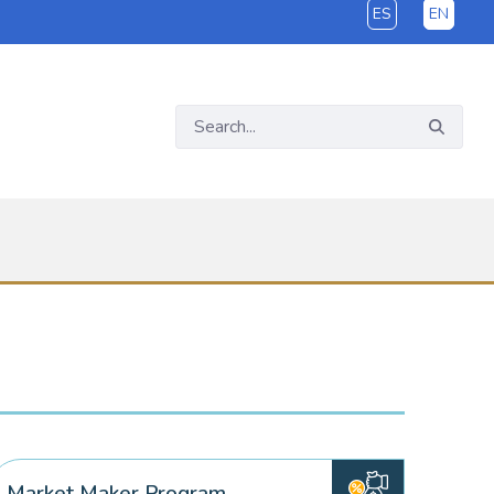
ES
EN
Market Maker Program