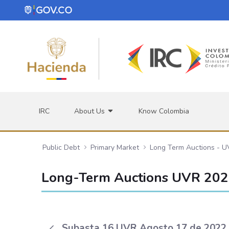
Skip to Main Content
IRC
About Us
Know Colombia
Public Debt
Primary Market
Long Term Auctions - 
Long-Term Auctions UVR 20
Subasta 16 UVR Agosto 17 de 2022