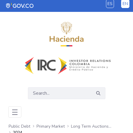
ES
EN
Skip to Main Content
Public Debt
Primary Market
Long Term Auctions - COP
2024