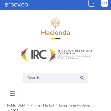
ES
EN
Skip to Main Content
Public Debt
Primary Market
Long Term Auctions - COP
2021