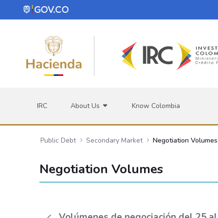
Skip to Main Content
IRC
About Us
Know Colombia
Public Debt
Secondary Market
Negotiation Volumes
Negotiation Volumes
Volúmenes de negociación del 25 a