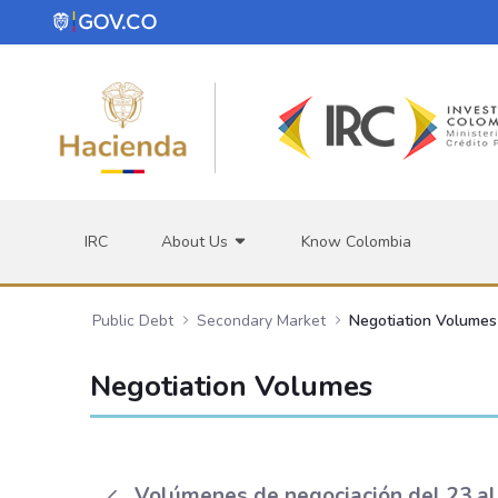
Skip to Main Content
IRC
About Us
Know Colombia
Public Debt
Secondary Market
Negotiation Volumes
Negotiation Volumes
Volúmenes de negociación del 23 al