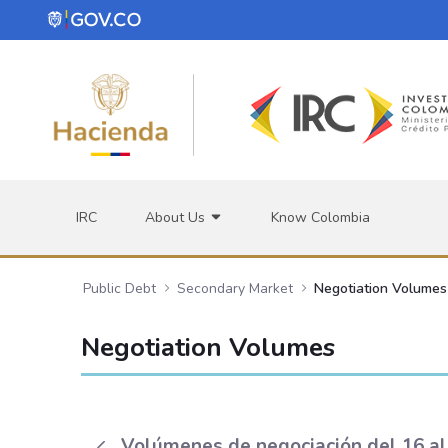
Skip to Main Content
IRC
About Us
Know Colombia
Public Debt
Secondary Market
Negotiation Volumes
Negotiation Volumes
Volúmenes de negociación del 16 al