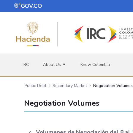
Skip to Main Content
IRC
About Us
Know Colombia
Public Debt
Secondary Market
Negotiation Volumes
Negotiation Volumes
Volumenes de Negociación del 8 al 