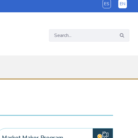
ES
EN
Market Maker Program