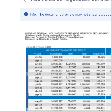
Info:
The document preview may not show all pages