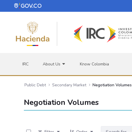
Skip to Main Content
IRC
About Us
Know Colombia
Public Debt
Secondary Market
Negotiation Volumes
Negotiation Volumes
0 of 534 Items Selected
Filter
Order