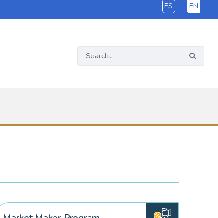
ES
EN
Market Maker Program