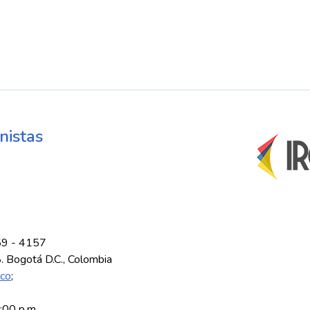
nistas
59 - 4157
8. Bogotá D.C., Colombia
.co
;
5:00 p.m.