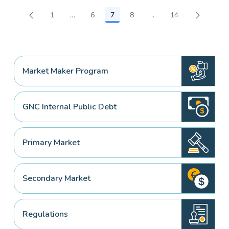
1
...
6
7
8
...
14
Page
Intermediate Pages Use TAB to navigate.
Page
Page
Page
Intermediate Pages Us
Page
Market Maker Program
GNC Internal Public Debt
Primary Market
Secondary Market
Regulations