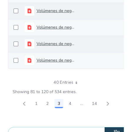
Volúmenes de negociación del 15 al 19 de abril de 2024
Volúmenes de negociación del 22 al 26 de abril de 2024
Volúmenes de negociación del 06 al 10 de mayo de 2024
Volúmenes de negociación del 14 al 17 de mayo de 2024
40 Entries
Showing 81 to 120 of 534 entries.
1
2
3
4
...
14
Page
Page
Page
Page
Intermediate Pages Use 
Page