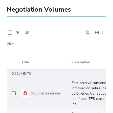
Negotiation Volumes
0 of 534 Items Selected
Home
Title
Description
Item Selection
DOCUMENTS
Este archivo contiene
información sobre los
Volúmenes de negociación del 13 al 17 de enero de 2025
volúmenes transados de
los títulos TES clase B en
los...