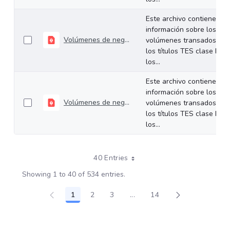
Este archivo contiene
información sobre los
Volúmenes de negociación del 04 al 07 de noviembre de 2025
volúmenes transados de
los títulos TES clase B en
los...
Este archivo contiene
información sobre los
Volúmenes de negociación del 27 al 31 de octubre de 2025
volúmenes transados de
los títulos TES clase B en
los...
40 Entries
Showing 1 to 40 of 534 entries.
1
2
3
...
14
Page
Page
Page
Intermediate Pages Use TAB
Page