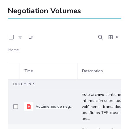
Negotiation Volumes
0 of 534 Items Selected
Home
Title
Description
Item Selection
DOCUMENTS
Este archivo contiene
información sobre los
Volúmenes de negociación del 27 al 31 de julio de 2026
volúmenes transados de
los títulos TES clase B en
los...