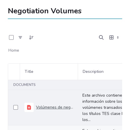
Negotiation Volumes
0 of 534 Items Selected
Home
Title
Description
Item Selection
DOCUMENTS
Este archivo contiene
información sobre los
Volúmenes de negociación del 10 al 14 de febrero de 2025
volúmenes transados de
los títulos TES clase B en
los...