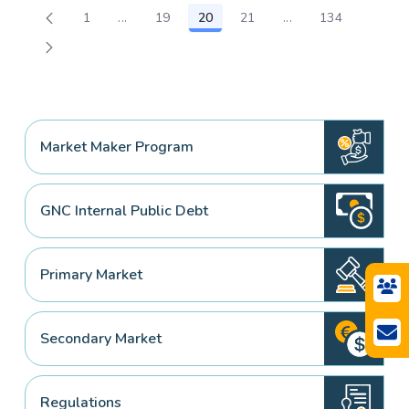
1
...
19
20
21
...
134
Page
Intermediate Pages Use TAB to navigate.
Page
Page
Page
Intermediate Pages
Page
Market Maker Program
GNC Internal Public Debt
Primary Market
Secondary Market
Regulations