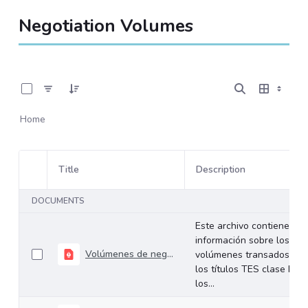
Negotiation Volumes
0 of 534 Items Selected
Home
Title
Description
Item Selection
DOCUMENTS
Este archivo contiene
información sobre los
Volúmenes de negociación del 05 al 09 de agosto de 2024
volúmenes transados de
los títulos TES clase B en
los...