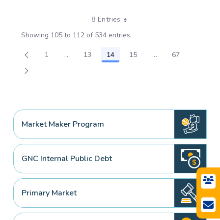
8 Entries
Showing 105 to 112 of 534 entries.
1
...
13
14
15
...
67
Page
Intermediate Pages Use TAB to navigate.
Page
Page
Page
Intermediate Pages
Page
Market Maker Program
GNC Internal Public Debt
Primary Market