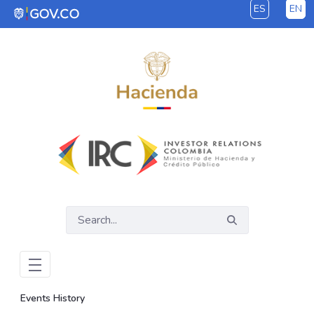
ES
EN
Skip to Main Content
Events History