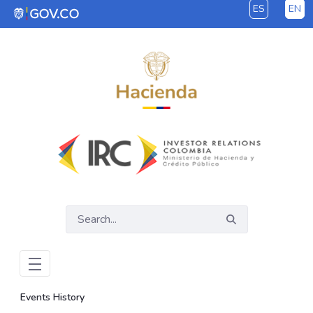
ES
EN
Skip to Main Content
Events History