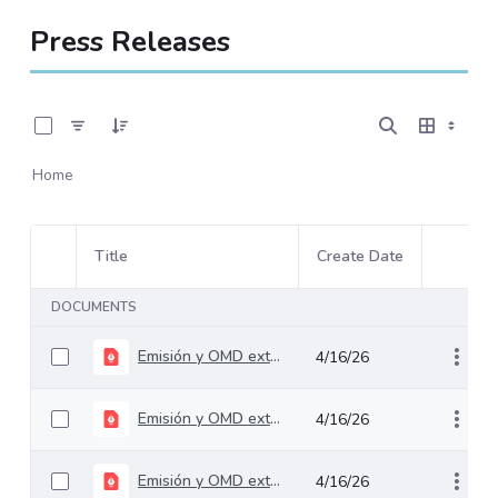
Press Releases
0 of 5 Items Selected
Home
Title
Create Date
Item Selection
Item Act
DOCUMENTS
Emisión y OMD externa Abril 2025
4/16/26
Emisión y OMD externa Septiembre 2025
4/16/26
Emisión y OMD externa Noviembre 2025
4/16/26