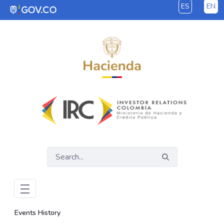
ES
EN
Skip to Main Content
Events History