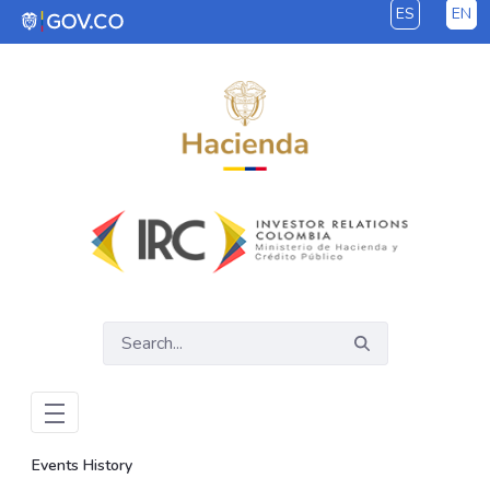
ES
EN
Skip to Main Content
Events History