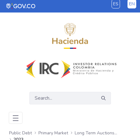
ES
EN
Skip to Main Content
Public Debt
Primary Market
Long Term Auctions - COP
2023