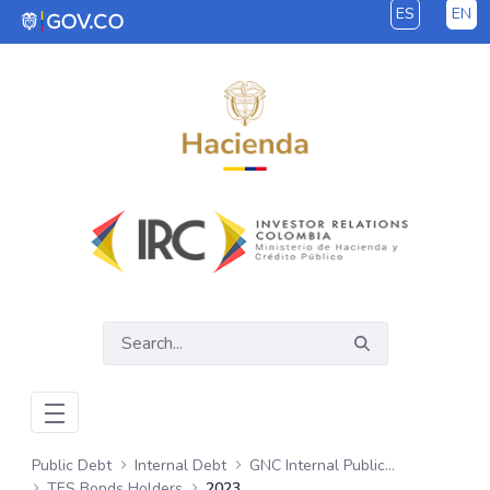
ES
EN
Skip to Main Content
Public Debt
Internal Debt
GNC Internal Public Debt
TES Bonds Holders
2023