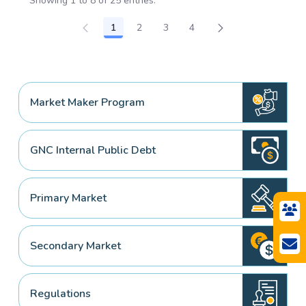
Showing 1 to 8 of 25 entries.
1
2
3
4
Page
Page
Page
Page
Market Maker Program
GNC Internal Public Debt
Primary Market
Secondary Market
Regulations