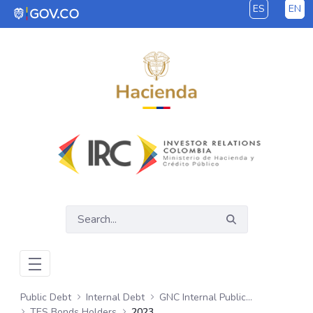
ES
EN
Skip to Main Content
Public Debt
Internal Debt
GNC Internal Public Debt
TES Bonds Holders
2023