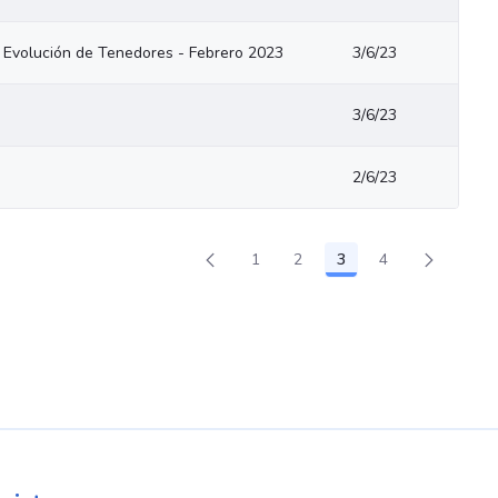
Evolución de Tenedores - Febrero 2023
3/6/23
3/6/23
2/6/23
1
2
3
4
Page
Page
Page
Page