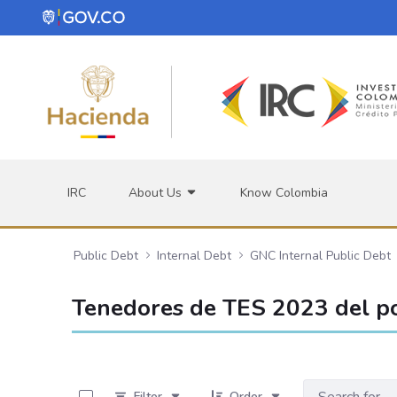
Skip to Main Content
IRC
About Us
Know Colombia
Public Debt
Internal Debt
GNC Internal Public Debt
Tenedores de TES 2023 del po
0 of 25 Items Selected
Filter
Order