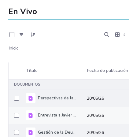
En Vivo
0 de 3 Artículos seleccionados/as
Inicio
Título
Fecha de publicación
Selección del elemento
DOCUMENTOS
Perspectivas de la deuda de Colombia después de una operación reciente - Blooomberg
20/05/26
Entrevista a Javier Cuéllar . Director General de Crédito Público y Tesoro Nacional - Primera Página
20/05/26
Gestión de la Deuda Pública: Estrategias y Resultados - Ministerio de Hacienda y Crédito Público
20/05/26