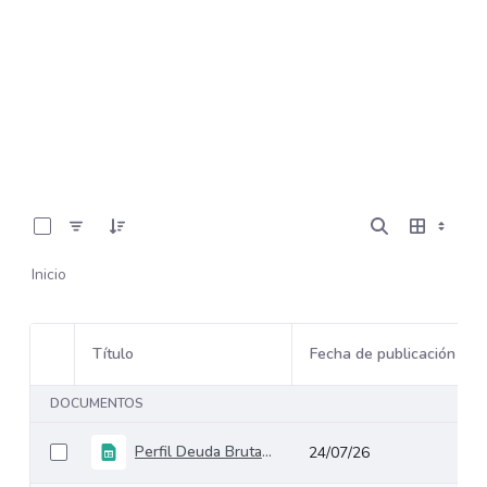
0 de 2 Artículos seleccionados/as
Inicio
Título
Fecha de publicación
Selección del elemento
DOCUMENTOS
Perfil Deuda Bruta GNC Junio 2026_
24/07/26