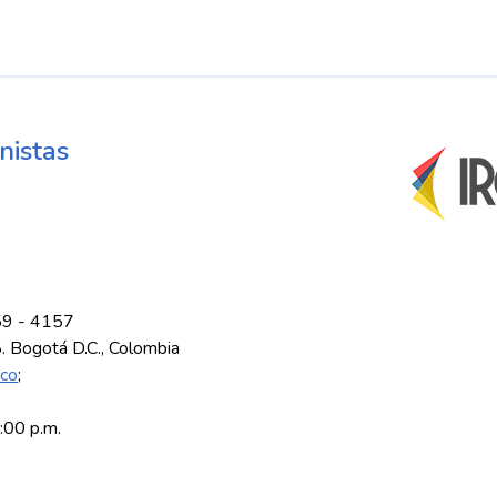
nistas
59 - 4157
8. Bogotá D.C., Colombia
.co
;
5:00 p.m.