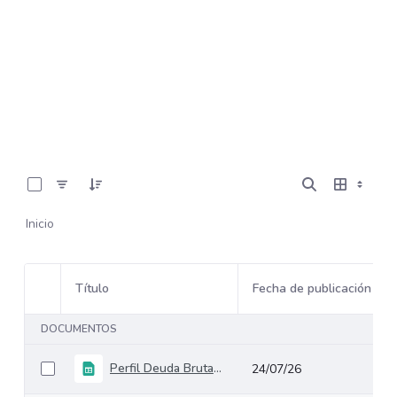
0 de 2 Artículos seleccionados/as
Inicio
Título
Fecha de publicación
Selección del elemento
DOCUMENTOS
Perfil Deuda Bruta GNC Junio 2026_
24/07/26