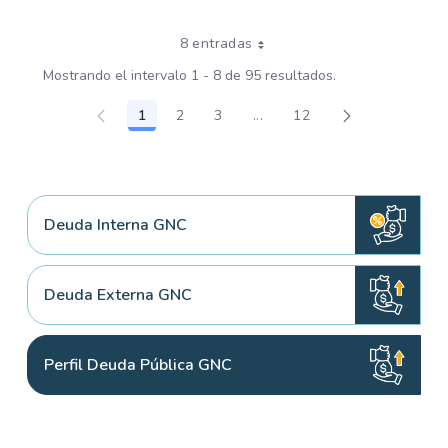
8 entradas
Mostrando el intervalo 1 - 8 de 95 resultados.
1
2
3
...
12
Página
Página
Página
Páginas intermedias Use TA
Página
Deuda Interna GNC
Deuda Externa GNC
Perfil Deuda Pública GNC