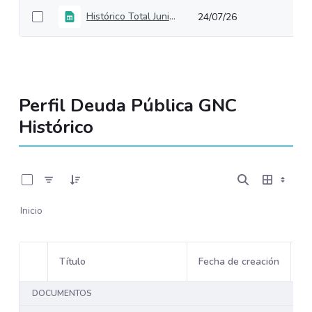
Histórico Total Junio2026
24/07/26
Perfil Deuda Pública GNC
Histórico
0 de 95 Artículos seleccionados/as
Inicio
Título
Fecha de creación
Selección del elemento
Ac
DOCUMENTOS