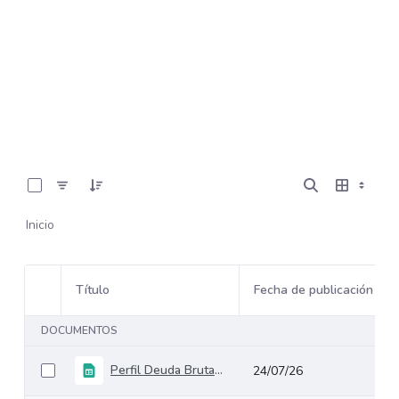
0 de 2 Artículos seleccionados/as
Inicio
Título
Fecha de publicación
Selección del elemento
DOCUMENTOS
Perfil Deuda Bruta GNC Junio 2026_
24/07/26