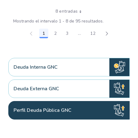
8 entradas
Mostrando el intervalo 1 - 8 de 95 resultados.
1
2
3
...
12
Página
Página
Página
Páginas intermedias Use TA
Página
Deuda Interna GNC
Deuda Externa GNC
Perfil Deuda Pública GNC