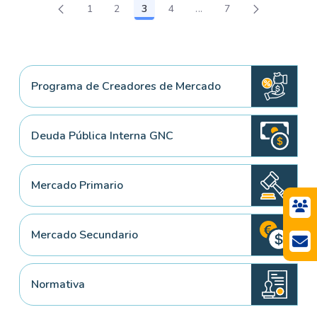
1
2
3
4
...
7
Página
Página
Página
Página
Páginas intermedias Use
Página
Programa de Creadores de Mercado
Deuda Pública Interna GNC
Mercado Primario
Mercado Secundario
Normativa