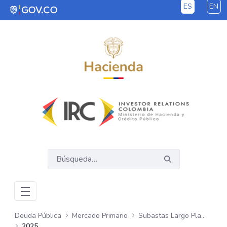
ES
EN
Saltar al contenido principal
Deuda Pública
Mercado Primario
Subastas Largo Plazo - COP
2025