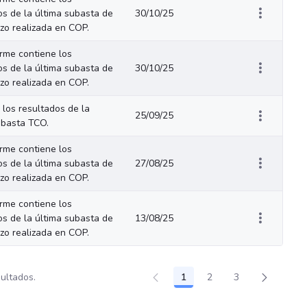
os de la última subasta de
30/10/25
azo realizada en COP.
orme contiene los
os de la última subasta de
30/10/25
azo realizada en COP.
 los resultados de la
25/09/25
ubasta TCO.
orme contiene los
os de la última subasta de
27/08/25
azo realizada en COP.
orme contiene los
os de la última subasta de
13/08/25
azo realizada en COP.
sultados.
1
2
3
Página
Página
Página