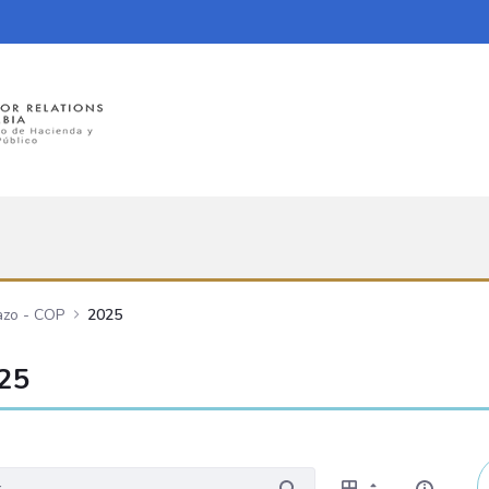
azo - COP
2025
025