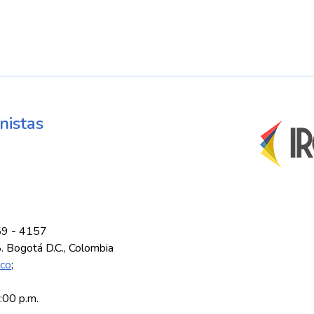
nistas
59 - 4157
8. Bogotá D.C., Colombia
.co
;
5:00 p.m.