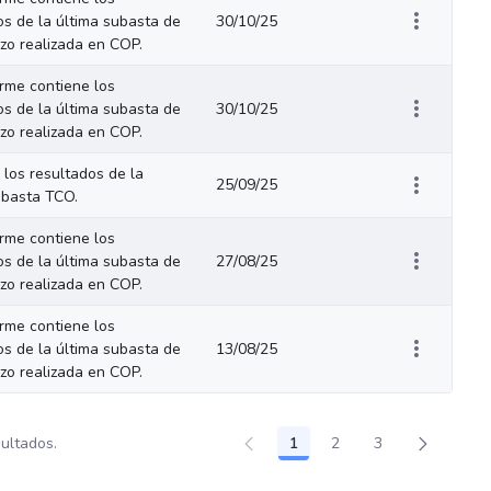
os de la última subasta de
30/10/25
azo realizada en COP.
orme contiene los
os de la última subasta de
30/10/25
azo realizada en COP.
 los resultados de la
25/09/25
ubasta TCO.
orme contiene los
os de la última subasta de
27/08/25
azo realizada en COP.
orme contiene los
os de la última subasta de
13/08/25
azo realizada en COP.
sultados.
1
2
3
Página
Página
Página