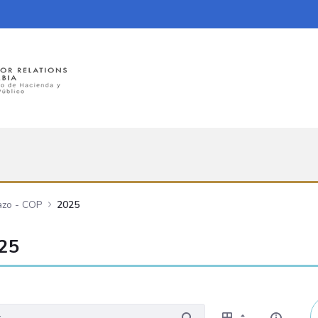
azo - COP
2025
025