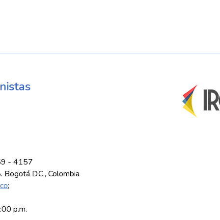
nistas
59 - 4157
8. Bogotá D.C., Colombia
.co
;
5:00 p.m.