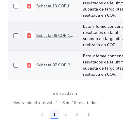
resultados de la última
Subasta 13 COP Julio 24 de 2024
subasta de largo plazo
realizada en COP.
Este informe contiene los
resultados de la última
Subasta 06 COP 10-04-2024
subasta de largo plazo
realizada en COP.
Este informe contiene los
resultados de la última
Subasta 07 COP 24-04-2024
subasta de largo plazo
realizada en COP.
8 entradas
Mostrando el intervalo 1 - 8 de 18 resultados.
1
2
3
Página
Página
Página