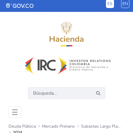
ES
EN
Saltar al contenido principal
Deuda Pública
Mercado Primario
Subastas Largo Plazo - COP
2024