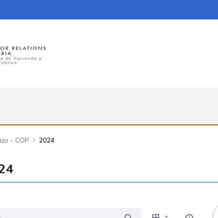
azo - COP
2024
024