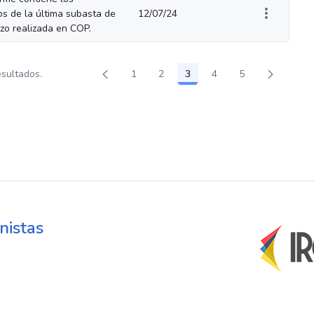
os de la última subasta de
12/07/24
azo realizada en COP.
esultados.
1
2
3
4
5
Página
Página
Página
Página
Página
nistas