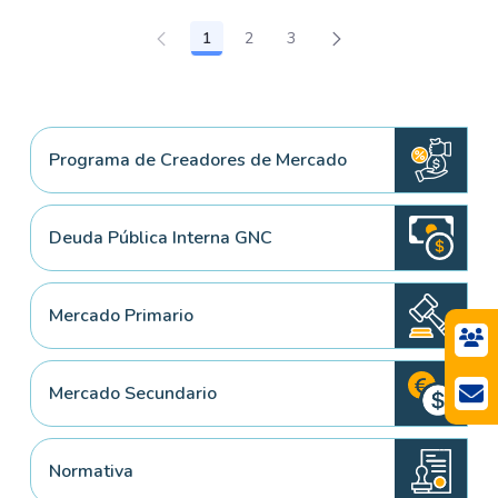
1
2
3
Página
Página
Página
Programa de Creadores de Mercado
Deuda Pública Interna GNC
Mercado Primario
Mercado Secundario
Normativa