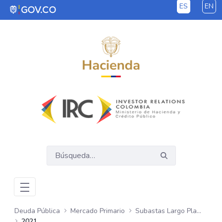
ES
EN
Saltar al contenido principal
Deuda Pública
Mercado Primario
Subastas Largo Plazo - COP
2021