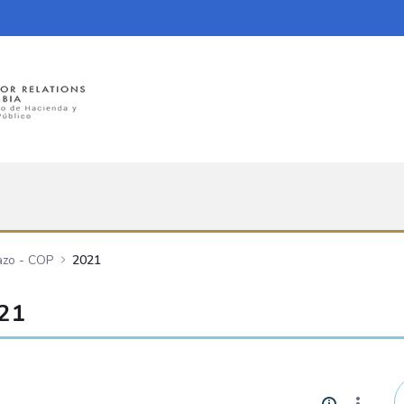
azo - COP
2021
021