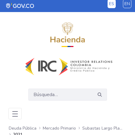
ES
EN
Saltar al contenido principal
Deuda Pública
Mercado Primario
Subastas Largo Plazo - COP
2021