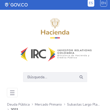
ES
EN
Saltar al contenido principal
Deuda Pública
Mercado Primario
Subastas Largo Plazo - COP
2021