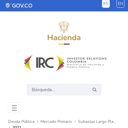
ES
EN
Saltar al contenido principal
Deuda Pública
Mercado Primario
Subastas Largo Plazo - COP
2021