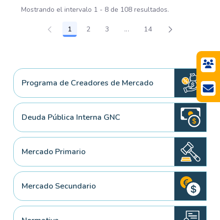
Mostrando el intervalo 1 - 8 de 108 resultados.
1
2
3
...
14
Página
Página
Página
Páginas intermedias Use TA
Página
Programa de Creadores de Mercado
Deuda Pública Interna GNC
Mercado Primario
Mercado Secundario