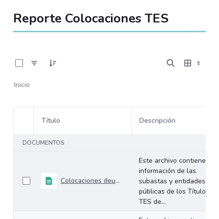
Reporte Colocaciones TES
0 de 108 Artículos seleccionados/as
Inicio
Título
Descripción
Selección del elemento
DOCUMENTOS
Este archivo contiene la
información de las
Colocaciones deuda interna TES Junio 2026
subastas y entidades
públicas de los Títulos
TES de...