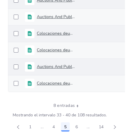
Auctions And Public Entities
Auctions And Public Entities
Colocaciones deuda interna TES
Colocaciones deuda interna TES
Auctions And Public Entities
Colocaciones deuda interna TES
8 entradas
Mostrando el intervalo 33 - 40 de 108 resultados.
1
...
4
5
6
...
14
Página
Páginas intermedias Use TAB para desplazar
Página
Página
Página
Páginas intermedias U
Página