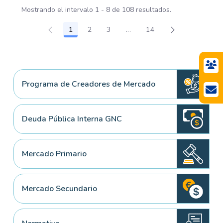
Mostrando el intervalo 1 - 8 de 108 resultados.
1
2
3
...
14
Página
Página
Página
Páginas intermedias Use TA
Página
Programa de Creadores de Mercado
Deuda Pública Interna GNC
Mercado Primario
Mercado Secundario