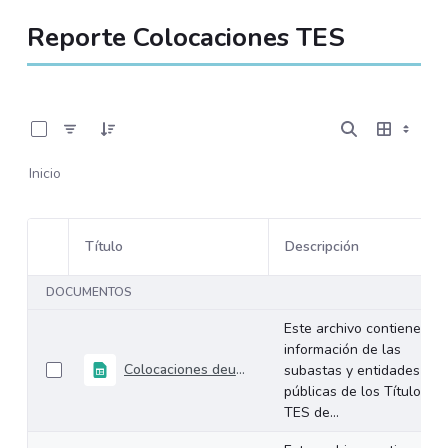
Reporte Colocaciones TES
0 de 108 Artículos seleccionados/as
Inicio
Título
Descripción
Selección del elemento
DOCUMENTOS
Este archivo contiene la
información de las
Colocaciones deuda interna TES Junio 2026
subastas y entidades
públicas de los Títulos
TES de...