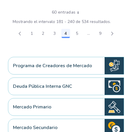
60 entradas
Mostrando el intervalo 181 - 240 de 534 resultados.
1
2
3
4
5
...
9
Página
Página
Página
Página
Página
Páginas intermedias 
Página
Programa de Creadores de Mercado
Deuda Pública Interna GNC
Mercado Primario
Mercado Secundario