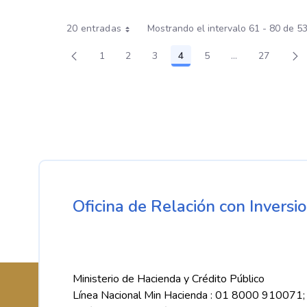
20 entradas
Mostrando el intervalo 61 - 80 de 5
1
2
3
4
5
...
27
Página
Página
Página
Página
Página
Páginas interm
Página
Oficina de Relación con Inversio
Ministerio de Hacienda y Crédito Público
Línea Nacional Min Hacienda : 01 8000 910071;