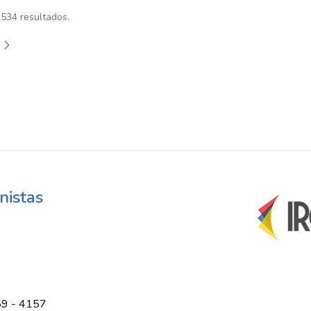
 534 resultados.
plazarse.
ermedias Use TAB para desplazarse.
na
nistas
59 - 4157