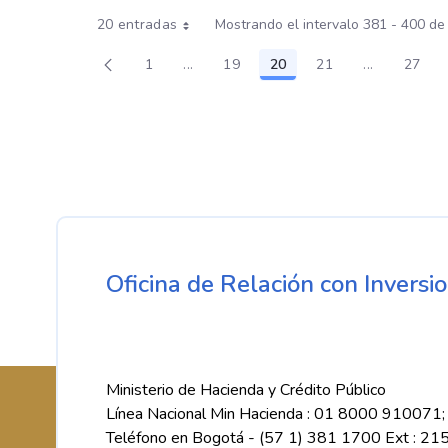
20 entradas
Mostrando el intervalo 381 - 400 de
1
...
19
20
21
...
27
Página
Páginas intermedias Use TAB para des
Página
Página
Página
Páginas int
Pági
Oficina de Relación con Inversio
Ministerio de Hacienda y Crédito Público
Línea Nacional Min Hacienda : 01 8000 910071;
Teléfono en Bogotá - (57 1) 381 1700 Ext : 21