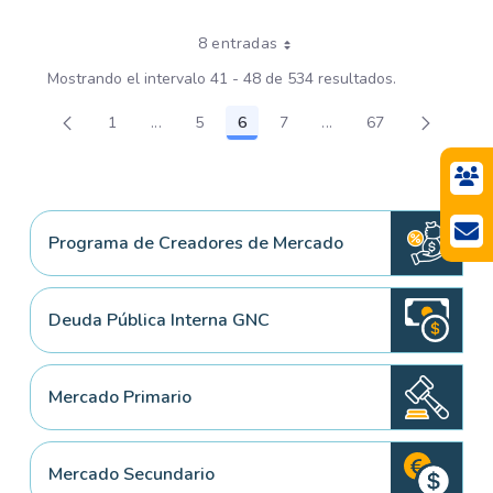
8 entradas
Mostrando el intervalo 41 - 48 de 534 resultados.
1
...
5
6
7
...
67
Página
Páginas intermedias Use TAB para desplazar
Página
Página
Página
Páginas intermedias U
Página
Programa de Creadores de Mercado
Deuda Pública Interna GNC
Mercado Primario
Mercado Secundario