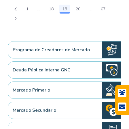
1
...
18
19
20
...
67
Página
Páginas intermedias Use TAB para desplazars
Página
Página
Página
Páginas intermedia
Página
Programa de Creadores de Mercado
Deuda Pública Interna GNC
Mercado Primario
Mercado Secundario