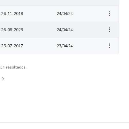
r 26-11-2019
24/04/24
r 26-09-2023
24/04/24
r 25-07-2017
23/04/24
534 resultados.
plazarse.
ermedias Use TAB para desplazarse.
na