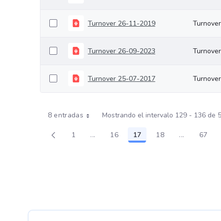
Turnover 26-11-2019
Turnove
Turnover 26-09-2023
Turnove
Turnover 25-07-2017
Turnove
8 entradas
Mostrando el intervalo 129 - 136 de 
1
...
16
17
18
...
67
Página
Páginas intermedias Use TAB para des
Página
Página
Página
Páginas int
Pági