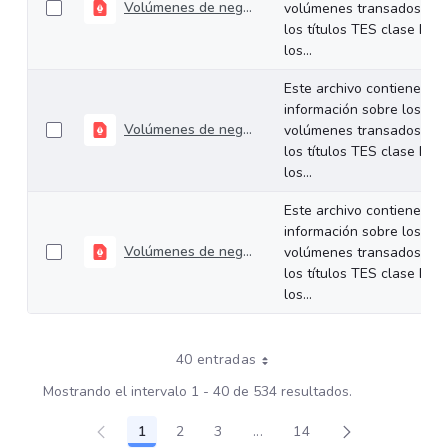
Volúmenes de negociación del 10 al 14 de noviembre de 2025
volúmenes transados de
los títulos TES clase B en
los...
Este archivo contiene
información sobre los
Volúmenes de negociación del 04 al 07 de noviembre de 2025
volúmenes transados de
los títulos TES clase B en
los...
Este archivo contiene
información sobre los
Volúmenes de negociación del 27 al 31 de octubre de 2025
volúmenes transados de
los títulos TES clase B en
los...
40 entradas
Mostrando el intervalo 1 - 40 de 534 resultados.
1
2
3
...
14
Página
Página
Página
Páginas intermedias Use TA
Página